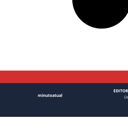
EDITOR
minutoatual
Úl