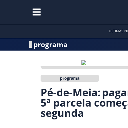
ÚLTIMAS NO
programa
programa
Pé-de-Meia: pag
5ª parcela começ
segunda