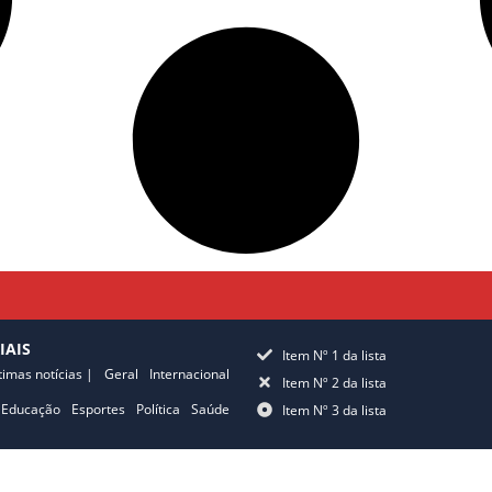
IAIS
Item Nº 1 da lista
timas notícias |
Geral
Internacional
Item Nº 2 da lista
Educação
Esportes
Política
Saúde
Item Nº 3 da lista