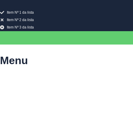
Item Nº 1 da lista
Item Nº 2 da lista
Item Nº 3 da lista
Menu
Últimas notícias
Saúde
Política
Internacional
Geral