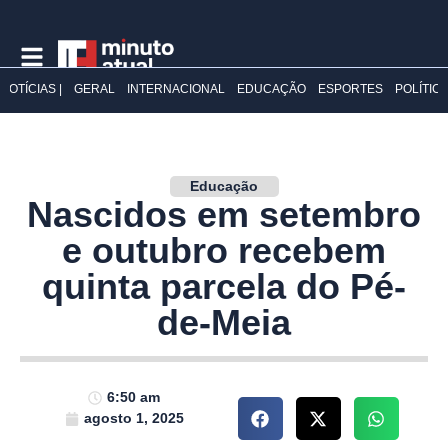
NOTÍCIAS |
GERAL
INTERNACIONAL
EDUCAÇÃO
ESPORTES
POLÍTIC
Educação
Nascidos em setembro
e outubro recebem
quinta parcela do Pé-
de-Meia
6:50 am
agosto 1, 2025