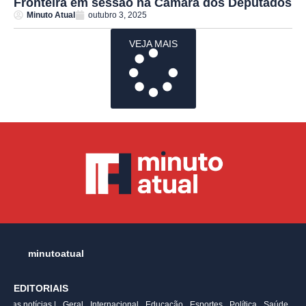
Fronteira em sessão na Câmara dos Deputados
Minuto Atual
outubro 3, 2025
VEJA MAIS
minutoatual
EDITORIAIS
ltimas notícias |
Geral
Internacional
Educação
Esportes
Política
Saúde