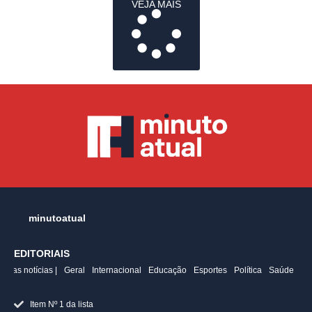
VEJA MAIS
minutoatual
EDITORIAIS
ltimas notícias |
Geral
Internacional
Educação
Esportes
Política
Saúde
Item Nº 1 da lista