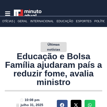
NOTÍCIAS |
GERAL
INTERNACIONAL
EDUCAÇÃO
ESPORTES
POLÍTIC
Últimas
notícias
Educação e Bolsa
Família ajudaram país a
reduzir fome, avalia
ministro
10:08 pm
julho 31, 2025